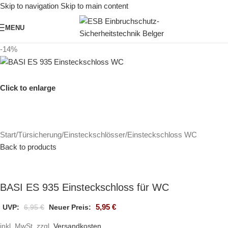
Skip to navigation
Skip to main content
MENU
-14%
Click to enlarge
Start
/
Türsicherung
/
Einsteckschlösser
/
Einsteckschloss WC
Back to products
BASI ES 935 Einsteckschloss für WC
5,95
€
UVP:
6,95
€
Neuer Preis:
inkl. MwSt.
zzgl.
Versandkosten